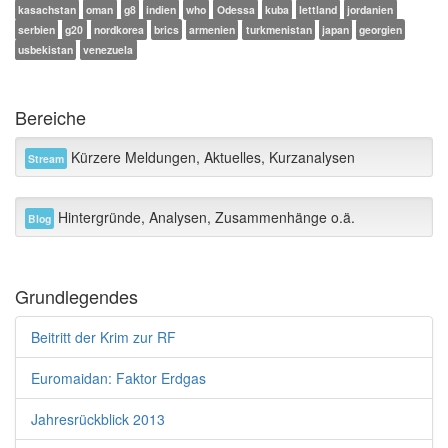
kasachstan
oman
g8
indien
who
Odessa
kuba
lettland
jordanien
serbien
g20
nordkorea
brics
armenien
turkmenistan
japan
georgien
usbekistan
venezuela
Bereiche
Kürzere Meldungen, Aktuelles, Kurzanalysen
Stream
Hintergründe, Analysen, Zusammenhänge o.ä.
Blog
Grundlegendes
Beitritt der Krim zur RF
Euromaidan: Faktor Erdgas
Jahresrückblick 2013