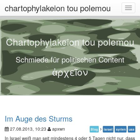
chartophylakeion tou polemou
Toggl
navig
Chartophylakeion tou polemou
Schmiede für politischen Content
ἀρχεῖον
Im Auge des Sturms
27.08.2013, 10:23
apxwn
Blog
israel
syrien
usa
In Israel weiß man seit mindestens 4 oder 5 Tagen nicht nur, dass