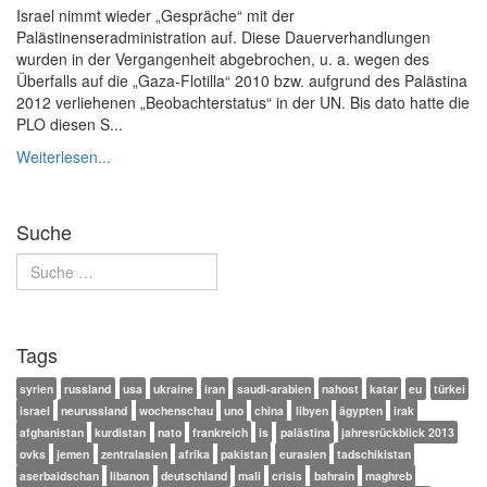
Israel nimmt wieder „Gespräche“ mit der
Palästinenseradministration auf. Diese Dauerverhandlungen
wurden in der Vergangenheit abgebrochen, u. a. wegen des
Überfalls auf die „Gaza-Flotilla“ 2010 bzw. aufgrund des Palästina
2012 verliehenen „Beobachterstatus“ in der UN. Bis dato hatte die
PLO diesen S...
Weiterlesen...
Suche
Tags
syrien
russland
usa
ukraine
iran
saudi-arabien
nahost
katar
eu
türkei
israel
neurussland
wochenschau
uno
china
libyen
ägypten
irak
afghanistan
kurdistan
nato
frankreich
is
palästina
jahresrückblick 2013
ovks
jemen
zentralasien
afrika
pakistan
eurasien
tadschikistan
aserbaidschan
libanon
deutschland
mali
crisis
bahrain
maghreb