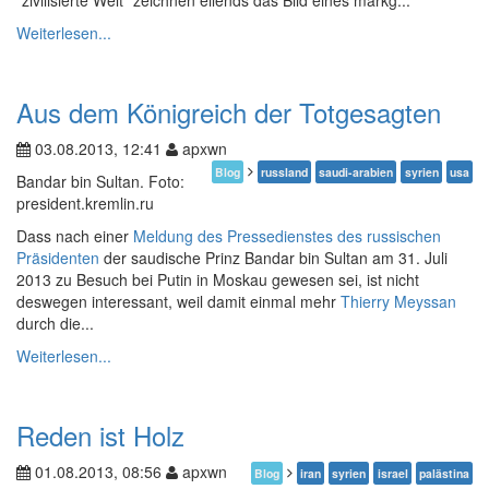
“zivilisierte Welt” zeichnen eilends das Bild eines markg...
Weiterlesen...
Aus dem Königreich der Totgesagten
03.08.2013, 12:41
apxwn
Blog
russland
saudi-arabien
syrien
usa
Bandar bin Sultan. Foto:
president.kremlin.ru
Dass nach einer
Meldung des Pressedienstes des russischen
Präsidenten
der saudische Prinz Bandar bin Sultan am 31. Juli
2013 zu Besuch bei Putin in Moskau gewesen sei, ist nicht
deswegen interessant, weil damit einmal mehr
Thierry Meyssan
durch die...
Weiterlesen...
Reden ist Holz
01.08.2013, 08:56
apxwn
Blog
iran
syrien
israel
palästina