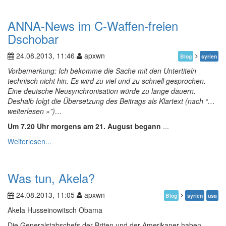
ANNA-News im C-Waffen-freien
Dschobar
24.08.2013, 11:46
apxwn
Blog
syrien
Vorbemerkung: Ich bekomme die Sache mit den Untertiteln
technisch nicht hin. Es wird zu viel und zu schnell gesprochen.
Eine deutsche Neusynchronisation würde zu lange dauern.
Deshalb folgt die Übersetzung des Beitrags als Klartext (nach “…
weiterlesen »”)…
Um 7.20 Uhr morgens am 21. August begann
...
Weiterlesen...
Was tun, Akela?
24.08.2013, 11:05
apxwn
Blog
syrien
usa
Akela Husseinowitsch Obama
Die Generalstabschefs der Briten und der Amerikaner haben